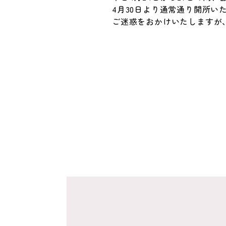
4月30日より通常通り開所い
ご迷惑をおかけいたしますが
投
稿
ナ
ビ
ゲ
ー
シ
ョ