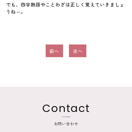
でも、四字熟語やことわざは正しく覚えていきましょ
うね～。
投
前へ
次へ
稿
ナ
ビ
ゲ
ー
Contact
シ
ョ
お問い合わせ