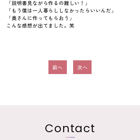
「説明書見ながら作るの難しい！」
「もう僕は一人暮らししなかったらいいんだ」
「奥さんに作ってもらおう」
こんな感想が出てました。笑
投
前へ
次へ
稿
ナ
ビ
ゲ
ー
Contact
シ