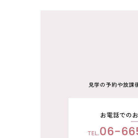
ー
シ
ョ
ン
見学の予約や放課
お電話での
06-66
TEL.