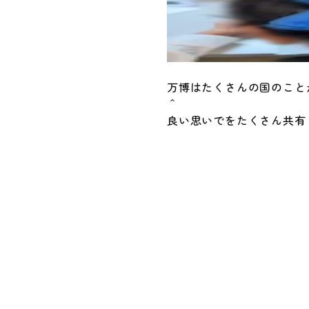
万博はたくさんの国のこと
＾
良い思いでをたくさん共有
投
稿
ナ
ビ
ゲ