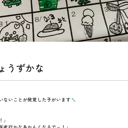
ょうずかな
いないことが発覚した子がいます
！」
医者行かなあかんくなるで～！」