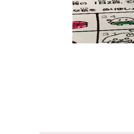
投
稿
ナ
ビ
ゲ
ー