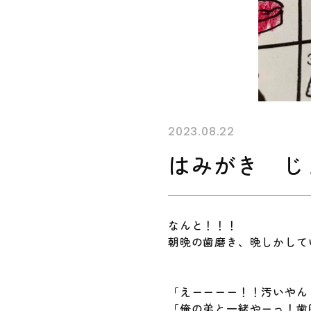
2023.08.22
はみがき じ
なんと！！！
朝晩の歯磨き、晩しかして
「えーーーー！！汚いやん
「俺の弟と一緒やーっ！歯